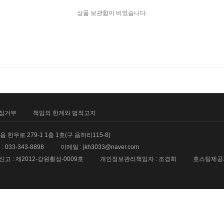
상품 보관함이 비었습니다.
집거부
책임의 한계와 법적고지
 한우로 279-1 1층 1호(구 읍하리115-8)
: 033-343-8898
이메일 : jkh3033@naver.com
 : 제2012-강원횡성-0009호
개인정보관리책임자 : 조경희
호스팅제공자