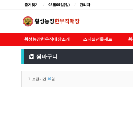
즐겨찾기
08월09일(일)
관리자
횡성농장한우직매장소개
스페셜선물세트
횡
찜바구니
1. 보관기간
10
일