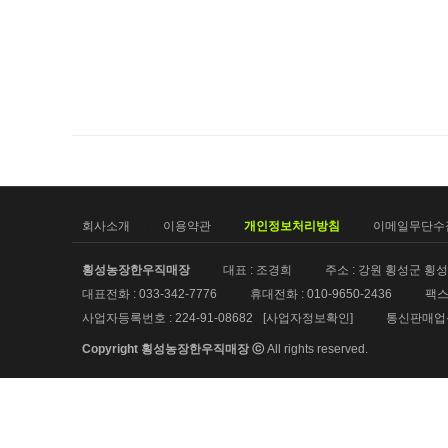
회사소개
이용약관
개인정보처리방침
이메일무단수
횡성농장한우직매장
대표 : 조경희
주소 : 강원 횡성군 횡성읍
대표전화 : 033-342-7776
휴대전화 : 010-9650-2436
팩스 
사업자등록번호 : 224-91-08682
[사업자정보확인]
통신판매업신고
Copyright 횡성농장한우직매장 ⓒ
All rights reserved.