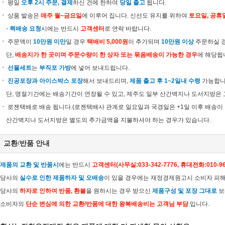
ㆍ
평일
오후 2시 주문, 결제
하신 건에 한하여
당일 출고
됩니다.
ㆍ
상품 발송은
매주 월~금요일
에 이루어 집니다. 신선도 유지를 위하여
토요일, 공휴
-
퀵배송 요청
시에는 반드시
고객센터
로 연락 바랍니다.
ㆍ
주문액이
10만원 미만
일 경우
택배비 5,000원
이 추가되며
10만원 이상
주문하실 
단,
배송지가 한 곳이며 주문수량이 한 상자 또는 묶음배송이 가능한 경우
에 해당됩
ㆍ
선물세트
는
부직포 가방
에 넣어 보내드립니다.
ㆍ
진공포장과 아이스박스 포장
해서 보내드리며,
제품 출고 후 1~2일내 수령
가능합니
단, 명절기간에는 배송기간이 연장될 수 있고, 제주도 일부 산간벽지나 도서지방은 
ㆍ
로젠택배로 배송 됩니다.(로젠택배사 관계로 일요일과 국경일은 +1일 이후 배송이 
산간벽지나 도서지방은 별도의 추가금액을 지불하셔야 하는 경우가 있습니다.
교환/반품 안내
제품의 교환 및 반품시
에는 반드시
고객센터(사무실:033-342-7776, 휴대전화:010-9
당사의
실수로 인한 제품하자 및 오배송
이 있을 경우에는 재정경제원고시 소비자 피
당사의
하자로 인하여 반품, 환불
을 원하시는 경우 받으신
제품구성 및 포장 그대로
보
소비자의
단순 변심에 의한 교환/반품에 대한 왕복배송비는 고객님 부담
입니다.