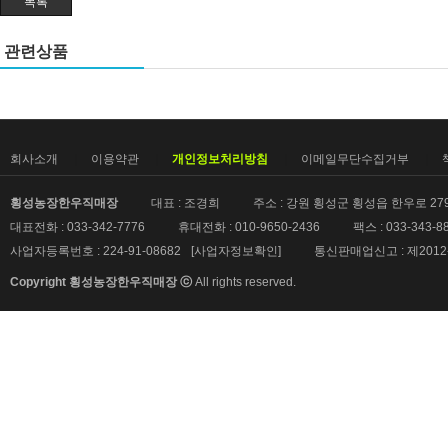
목록
관련상품
회사소개
이용약관
개인정보처리방침
이메일무단수집거부
횡성농장한우직매장
대표 : 조경희
주소 : 강원 횡성군 횡성읍 한우로 279-
대표전화 : 033-342-7776
휴대전화 : 010-9650-2436
팩스 : 033-343-8
사업자등록번호 : 224-91-08682
[사업자정보확인]
통신판매업신고 : 제2012
Copyright 횡성농장한우직매장 ⓒ
All rights reserved.