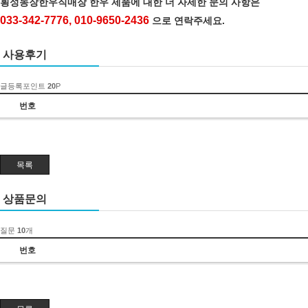
힁성농장한우직매장 한우 제품에 대한 더 자세한 문의 사항은
033-342-7776, 010-9650-2436
으로 연락주세요.
사용후기
글등록포인트
20
P
번호
목록
상품문의
질문
10
개
번호