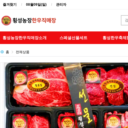
즐겨찾기
08월09일(일)
관리자
횡성농장한우직매장소개
스페셜선물세트
횡성한우축제
홈
전체상품